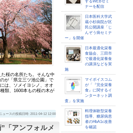
するWEBセミ
ナーを配信
日本医科大学武
蔵小杉病院が区
民公開講座「じ
んぞう病セミナ
ー」を開催
日本最適化栄養
食協会、三田市
で最適化栄養食
の講演などを実
施
えた桜の名所たち。そんな中
マイボイスコム
のが「県立三ツ池公園」で
が「『完全栄養
には、ソメイヨシノ、オオ
食』に関するイ
種類、1600本もの桜の木が
ンターネット調
査」を実施
料理体験型栄養
スの投稿日時: 2011-04-12 12:00
指導、糖尿病患
者のHbA1c改善
衛”「アンフォルメ
を確認