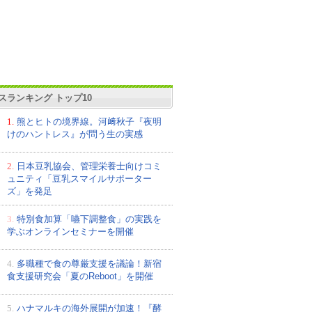
スランキング トップ10
1.
熊とヒトの境界線。河﨑秋子『夜明
けのハントレス』が問う生の実感
2.
日本豆乳協会、管理栄養士向けコミ
ュニティ「豆乳スマイルサポーター
ズ」を発足
3.
特別食加算「嚥下調整食」の実践を
学ぶオンラインセミナーを開催
4.
多職種で食の尊厳支援を議論！新宿
食支援研究会「夏のReboot」を開催
5.
ハナマルキの海外展開が加速！『酵