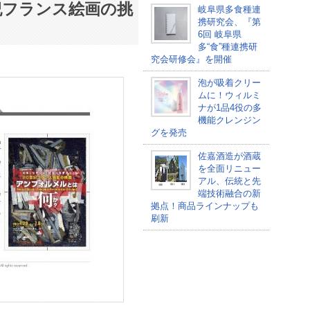
紀フランス絵画の挑
岐阜県多食種連
携研究会、『第
6回 岐阜県
多“食”種連携研
究会研修会』を開催
泡が吸着クリー
ムに！ウィルミ
ナが1品4役の多
機能クレンジン
グを発売
佐嘉酒造が酒蔵
を全面リニュー
アル、伝統と先
端技術融合の新
拠点！商品ラインナップも
刷新