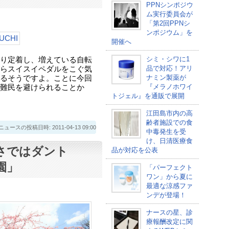
PPNシンポジウ
ム実行委員会が
「第2回PPNシ
ンポジウム」を
開催へ
シミ・シワに1
り定着し、増えている自転
品で対応！アリ
らスイスイペダルをこぐ気
ナミン製薬が
るそうですよ。ことに今回
『メラノホワイ
難民を避けられることか
トジェル』を通販で展開
江田島市内の高
齢者施設での食
スの投稿日時: 2011-04-13 09:00
中毒発生を受
け、日清医療食
さではダント
品が対応を公表
園」
「パーフェクト
ワン」から夏に
最適な涼感ファ
ンデが登場！
ナースの星、診
療報酬改定に関