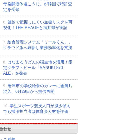
母発酵液体塩こうじ』が韓国で特許査
定を受領
6.
健診で把握しにくい血糖リスクを可
視化！THE PHAGEと福井県が実証
7.
給食管理システム「ミールくん」、
クラウド版へ刷新し業務効率化を支援
8.
はなまるうどんの端生地を活用！限
定クラフトビール「SANUKI 870
ALE」を発売
9.
唐津市の学校給食のカレーに金属片
混入、6月29日から提供再開
10.
学生スポーツ競技人口が減少傾向
でも採用担当者は体育会人材を評価
合わせ
・ご感想