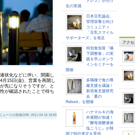
トレス』が問う
生の実感
日本豆乳協会、
管理栄養士向け
コミュニティ
「豆乳スマイル
サポーターズ」を発足
アクセ
特別食加算「嚥
下調整食」の実
践を学ぶオンラ
インセミナーを
開催
液状化などに伴い、閉園し
多職種で食の尊
月15日(金)、営業を再開し
厳支援を議論！
が先になりそうですが、と
新宿食支援研究
性が確認されたことで待ち
会「夏の
Reboot」を開催
ハナマルキの海
スの投稿日時: 2011-04-15 18:00
外展開が加速！
『酵母発酵液体
塩こうじ』が韓
国で特許査定を受領