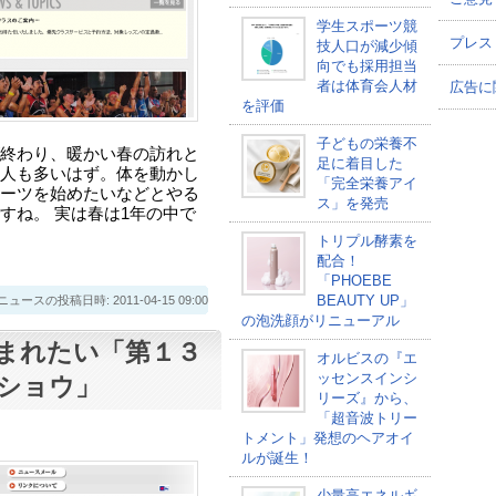
学生スポーツ競
プレス
技人口が減少傾
向でも採用担当
者は体育会人材
広告に
を評価
子どもの栄養不
終わり、暖かい春の訪れと
足に着目した
人も多いはず。体を動かし
「完全栄養アイ
ーツを始めたいなどとやる
ス」を発売
すね。 実は春は1年の中で
トリプル酵素を
配合！
「PHOEBE
BEAUTY UP」
スの投稿日時: 2011-04-15 09:00
の泡洗顔がリニューアル
まれたい「第１３
オルビスの『エ
ッセンスインシ
ショウ」
リーズ』から、
「超音波トリー
トメント」発想のヘアオイ
ルが誕生！
少量高エネルギ