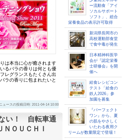
ー流動食「アイ
ソカルサポート
ソフト」、総合
栄養食品の表示許可取得
新潟県長岡市の
高校運動部食堂
で食中毒が発生
日本精神科医学
会が『認定栄養
りは本当に心が癒されます
士研修会』を開
いるバラの香りは何とも優
催へ
フレグランスもたくさん出
バラの香りに包まれたいと
給食レシピコン
テスト「給食の
鉄人2026」参
加園を募集
スの投稿日時: 2011-04-14 10:00
『パーフェクト
ワン』から、夏
ない！ 自転車通
の肌をやさしく
いたわる夜用ク
ＲＵＮＯＵＣＨＩ
リームが数量限定で登場！