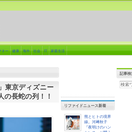
マネー
健康
海外
社会
IT
家庭生活
記事検
」東京ディズニー
人の長蛇の列！！
リファイドニュース新着
熊とヒトの境界
線。河﨑秋子
『夜明けのハン