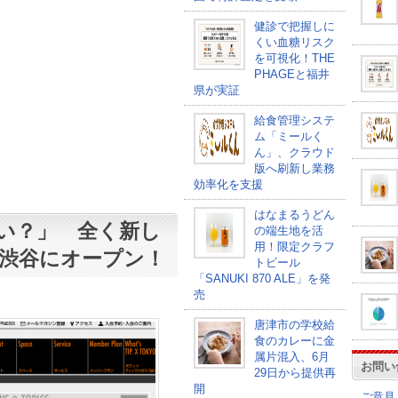
健診で把握しに
くい血糖リスク
を可視化！THE
PHAGEと福井
県が実証
給食管理システ
ム「ミールく
ん」、クラウド
版へ刷新し業務
効率化を支援
はなまるうどん
い？」 全く新し
の端生地を活
用！限定クラフ
渋谷にオープン！
トビール
「SANUKI 870 ALE」を発
売
唐津市の学校給
食のカレーに金
属片混入、6月
お問い
29日から提供再
開
ご意見