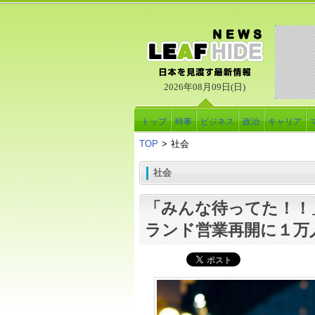
2026年08月09日(日)
トップ
時事
ビジネス
政治
キャリア
TOP
>
社会
社会
「みんな待ってた！！
ランド営業再開に１万