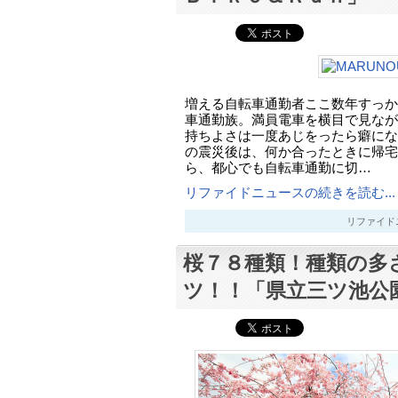
増える自転車通勤者ここ数年すっか
車通勤族。満員電車を横目で見なが
持ちよさは一度あじをったら癖にな
の震災後は、何か合ったときに帰宅
ら、都心でも自転車通勤に切…
リファイドニュースの続きを読む...
リファイドニュー
桜７８種類！種類の多
ツ！！「県立三ツ池公