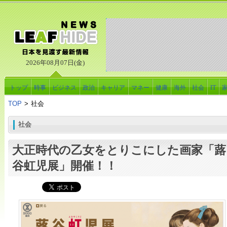
2026年08月07日(金)
トップ
時事
ビジネス
政治
キャリア
マネー
健康
海外
社会
IT
TOP
>
社会
社会
大正時代の乙女をとりこにした画家「蕗
谷虹児展」開催！！