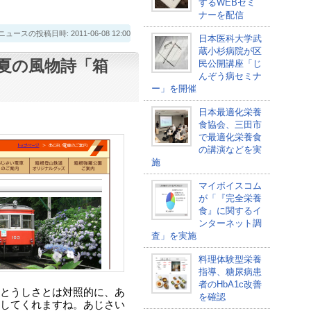
するWEBセミ
ナーを配信
スの投稿日時: 2011-06-08 12:00
日本医科大学武
蔵小杉病院が区
夏の風物詩「箱
民公開講座「じ
んぞう病セミナ
ー」を開催
日本最適化栄養
食協会、三田市
で最適化栄養食
の講演などを実
施
マイボイスコム
が「『完全栄養
食』に関するイ
ンターネット調
査」を実施
料理体験型栄養
指導、糖尿病患
者のHbA1c改善
とうしさとは対照的に、あ
を確認
してくれますね。あじさい