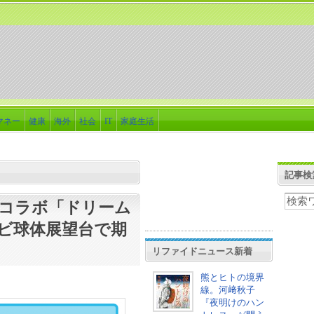
マネー
健康
海外
社会
IT
家庭生活
記事検
コラボ「ドリーム
ビ球体展望台で期
リファイドニュース新着
熊とヒトの境界
線。河﨑秋子
『夜明けのハン