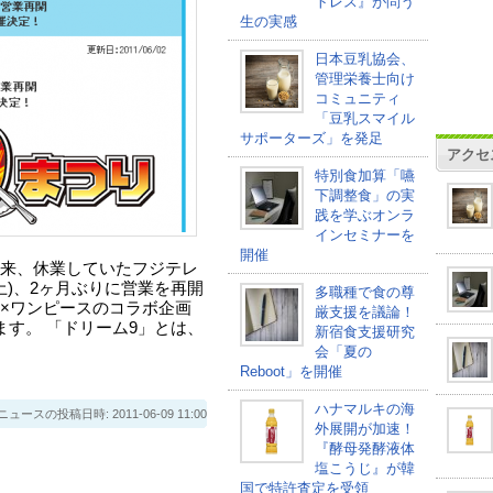
トレス』が問う
生の実感
日本豆乳協会、
管理栄養士向け
コミュニティ
「豆乳スマイル
サポーターズ」を発足
アクセ
特別食加算「嚥
下調整食」の実
践を学ぶオンラ
インセミナーを
開催
来、休業していたフジテレ
土)、2ヶ月ぶりに営業を再開
多職種で食の尊
×ワンピースのコラボ企画
厳支援を議論！
ます。 「ドリーム9」とは、
新宿食支援研究
会「夏の
Reboot」を開催
ハナマルキの海
スの投稿日時: 2011-06-09 11:00
外展開が加速！
『酵母発酵液体
塩こうじ』が韓
国で特許査定を受領