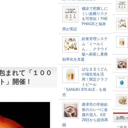
健診で把握しに
くい血糖リスク
を可視化！THE
PHAGEと福井
県が実証
給食管理システ
ム「ミールく
ん」、クラウド
版へ刷新し業務
効率化を支援
はなまるうどん
包まれて「１００
の端生地を活
用！限定クラフ
ト」開催！
トビール
「SANUKI 870 ALE」を発
売
唐津市の学校給
食のカレーに金
属片混入、6月
お問い
29日から提供再
開
ご意見