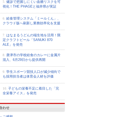
5.
健診で把握しにくい血糖リスクを可
視化！THE PHAGEと福井県が実証
6.
給食管理システム「ミールくん」、
クラウド版へ刷新し業務効率化を支援
7.
はなまるうどんの端生地を活用！限
定クラフトビール「SANUKI 870
ALE」を発売
8.
唐津市の学校給食のカレーに金属片
混入、6月29日から提供再開
9.
学生スポーツ競技人口が減少傾向で
も採用担当者は体育会人材を評価
10.
子どもの栄養不足に着目した「完
全栄養アイス」を発売
合わせ
・ご感想