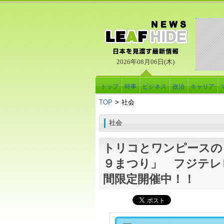
2026年08月06日(木)
トップ
時事
ビジネス
政治
キャリア
TOP
>
社会
社会
トリコとワンピースの
９まつり」 フジテレ
間限定開催中！！