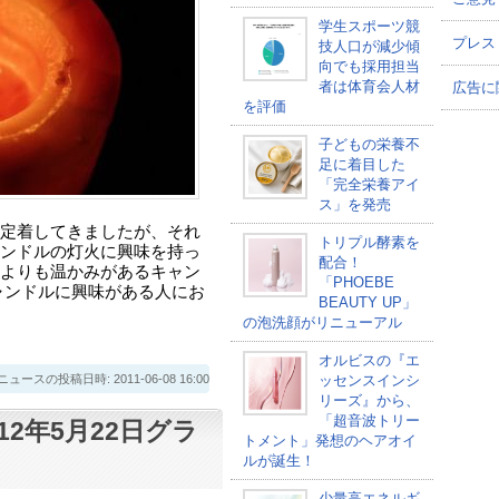
学生スポーツ競
プレス
技人口が減少傾
向でも採用担当
者は体育会人材
広告に
を評価
子どもの栄養不
足に着目した
「完全栄養アイ
ス」を発売
定着してきましたが、それ
トリプル酵素を
ンドルの灯火に興味を持っ
配合！
よりも温かみがあるキャン
「PHOEBE
ャンドルに興味がある人にお
BEAUTY UP」
の泡洗顔がリニューアル
オルビスの『エ
スの投稿日時: 2011-06-08 16:00
ッセンスインシ
リーズ』から、
「超音波トリー
2年5月22日グラ
トメント」発想のヘアオイ
ルが誕生！
少量高エネルギ