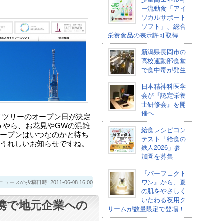
ー流動食「アイ
ソカルサポート
ソフト」、総合
栄養食品の表示許可取得
新潟県長岡市の
高校運動部食堂
で食中毒が発生
日本精神科医学
会が『認定栄養
士研修会』を開
催へ
イツリーのオープン日が決定
。どうやら、お花見やGWの混雑
給食レシピコン
ープンはいつなのかと待ち
テスト「給食の
うれしいお知らせですね。
鉄人2026」参
加園を募集
『パーフェクト
ワン』から、夏
スの投稿日時: 2011-06-08 16:00
の肌をやさしく
いたわる夜用ク
携で地元企業への
リームが数量限定で登場！