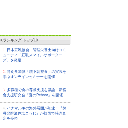
スランキング トップ10
1.
日本豆乳協会、管理栄養士向けコミ
ュニティ「豆乳スマイルサポーター
ズ」を発足
2.
特別食加算「嚥下調整食」の実践を
学ぶオンラインセミナーを開催
3.
多職種で食の尊厳支援を議論！新宿
食支援研究会「夏のReboot」を開催
4.
ハナマルキの海外展開が加速！『酵
母発酵液体塩こうじ』が韓国で特許査
定を受領