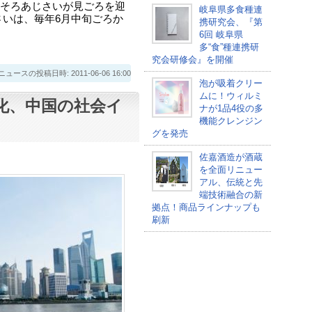
そろあじさいが見ごろを迎
岐阜県多食種連
さいは、毎年6月中旬ごろか
携研究会、『第
6回 岐阜県
多“食”種連携研
究会研修会』を開催
スの投稿日時: 2011-06-06 16:00
泡が吸着クリー
ムに！ウィルミ
化、中国の社会イ
ナが1品4役の多
機能クレンジン
グを発売
佐嘉酒造が酒蔵
を全面リニュー
アル、伝統と先
端技術融合の新
拠点！商品ラインナップも
刷新