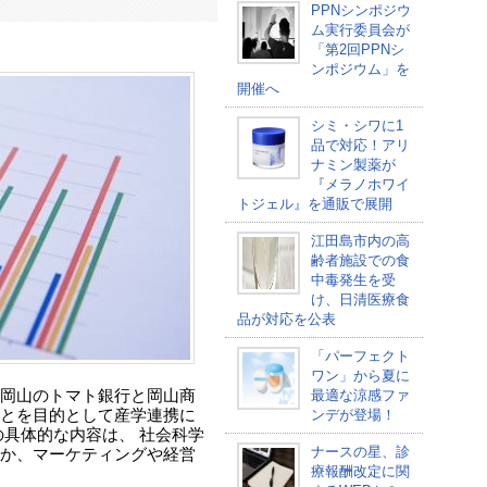
PPNシンポジウ
ム実行委員会が
「第2回PPNシ
ンポジウム」を
開催へ
シミ・シワに1
品で対応！アリ
ナミン製薬が
『メラノホワイ
トジェル』を通販で展開
江田島市内の高
齢者施設での食
中毒発生を受
け、日清医療食
品が対応を公表
「パーフェクト
ワン」から夏に
岡山のトマト銀行と岡山商
最適な涼感ファ
とを目的として産学連携に
ンデが登場！
の具体的な内容は、 社会科学
ナースの星、診
か、マーケティングや経営
療報酬改定に関