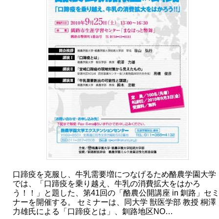
口蹄疫を克服し、牛乳需要増につなげるため酪農学園大学
では、「口蹄疫を乗り越え、牛乳の消費拡大をはかろ
う！！」と題した、第41回の「酪農公開講座 in 釧路」セ
ナーを開催する。 セミナーは、同大学 獣医学部 教授 桐澤
力雄氏による「口蹄疫とは」、釧路地区NO…