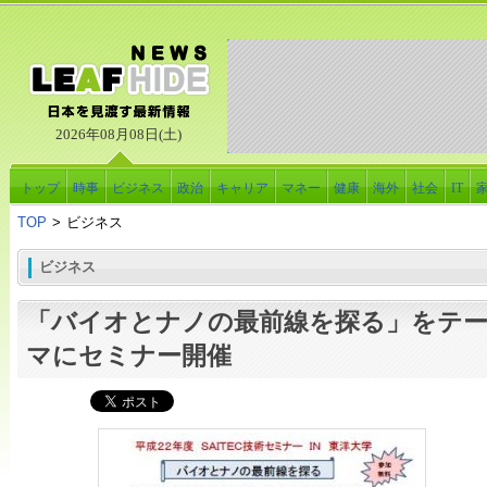
2026年08月08日(土)
トップ
時事
ビジネス
政治
キャリア
マネー
健康
海外
社会
IT
TOP
>
ビジネス
ビジネス
「バイオとナノの最前線を探る」をテ
マにセミナー開催